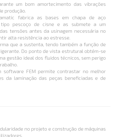
 garante um bom amortecimento das vibrações
de produção.
amatic fabrica as bases em chapa de aço
o tipo pescoço de cisne e as submete a um
o das tensões antes da usinagem necessária no
tir alta resistência ao estresse.
orma que a sustenta, tendo também a função de
rigerante. Do ponto de vista estrutural obtém-se
ma gestão ideal dos fluidos técnicos, sem perigo
rabalho.
m software FEM permite contrastar no melhor
es da laminação das peças beneficiadas e de
dularidade no projeto e construção de máquinas
ilizadores.