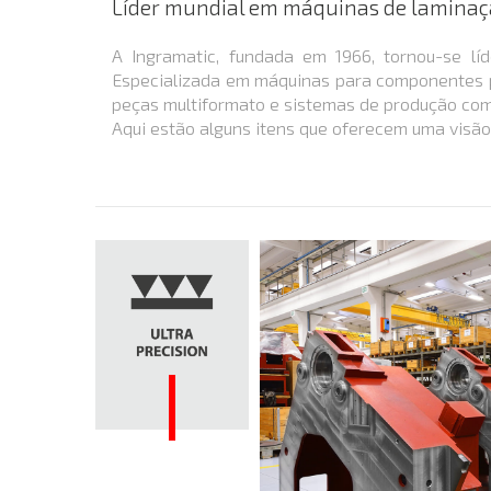
Líder mundial em máquinas de laminaçã
A Ingramatic, fundada em 1966, tornou-se l
Especializada em máquinas para componentes peq
peças multiformato e sistemas de produção com
Aqui estão alguns itens que oferecem uma vis