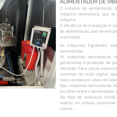
ALIMENTADOR DE VI
O sistema de alimentação d
máquina laminadora, que se
máquina.
A eficiência da instalação é s
de alimentação, que devem ga
orientadas.
As máquinas Ingramatic são
alimentação.
As máquinas laminadoras d
geralmente à produção de pa
vibração. Para peças especia
sistemas de visão digital, qu
mais complexos casos de sele
Nas máquinas laminadoras de
escolher entre o alimentador d
Na fase de avaliação inicial 
realiza um estudo preliminar
cliente.