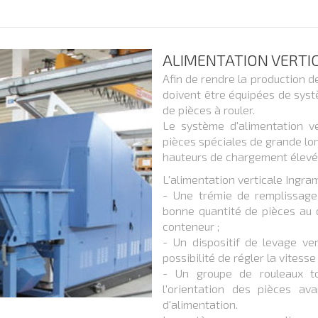
ALIMENTATION VERTI
Afin de rendre la production de
doivent être équipées de syst
de pièces à rouler.
Le système d'alimentation ve
pièces spéciales de grande lo
hauteurs de chargement élevé
L'alimentation verticale Ingra
- Une trémie de remplissage à
bonne quantité de pièces au d
conteneur ;
- Un dispositif de levage ver
possibilité de régler la vitesse 
- Un groupe de rouleaux tou
l'orientation des pièces av
d'alimentation.