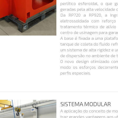
perlítico esferoidal, o que
geradas pela alta velocidade 
Da RP720 a RP920, a Ingr
eletrossoldada com reforç
tratamento térmico de alívi
centro de usinagem para garan
A base é fixada a uma plataf
tanque de coleta do fluido ref
um sistema de alta rigidez e u
de dispersão no ambiente de t
O novo design otimizado co
modo os esforços decorrent
perfis especiais.
SISTEMA MODULAR
A aplicação do conceito de mo
traz grandes vantagens aos ut