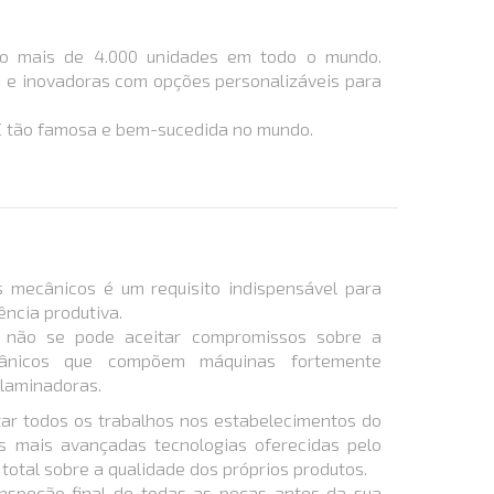
ndo mais de 4.000 unidades em todo o mundo.
​e inovadoras com opções personalizáveis ​​para
C tão famosa e bem-sucedida no mundo.
s mecânicos é um requisito indispensável para
ência produtiva.
o não se pode aceitar compromissos sobre a
ânicos que compõem máquinas fortemente
 laminadoras.
tar todos os trabalhos nos estabelecimentos do
 mais avançadas tecnologias oferecidas pelo
total sobre a qualidade dos próprios produtos.
inspeção final de todas as peças antes da sua