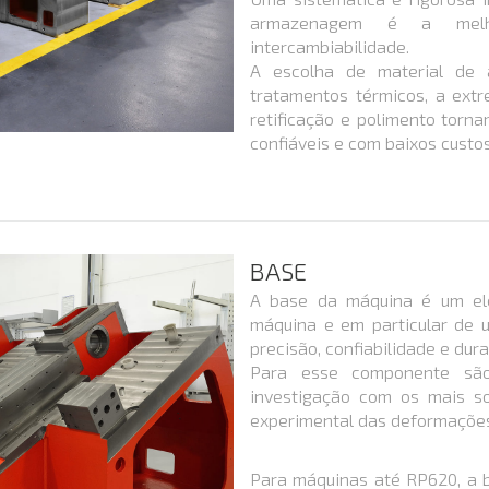
armazenagem é a melh
intercambiabilidade.
A escolha de material de al
tratamentos térmicos, a ext
retificação e polimento torn
confiáveis e com baixos custo
BASE
A base da máquina é um el
máquina e em particular de u
precisão, confiabilidade e dur
Para esse componente são 
investigação com os mais so
experimental das deformaçõe
Para máquinas até RP620, a b