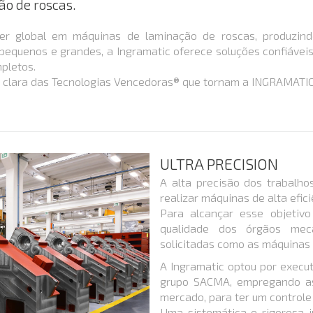
o de roscas.
íder global em máquinas de laminação de roscas, produzi
uenos e grandes, a Ingramatic oferece soluções confiáveis ​
pletos.
ão clara das Tecnologias Vencedoras® que tornam a INGRAMATI
ULTRA PRECISION
A alta precisão dos trabalho
realizar máquinas de alta efici
Para alcançar esse objetiv
qualidade dos órgãos mec
solicitadas como as máquinas
A Ingramatic optou por execu
grupo SACMA, empregando as
mercado, para ter um controle 
Uma sistemática e rigorosa 