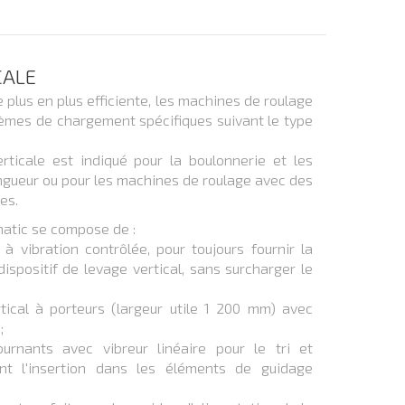
CALE
 plus en plus efficiente, les machines de roulage
èmes de chargement spécifiques suivant le type
rticale est indiqué pour la boulonnerie et les
ngueur ou pour les machines de roulage avec des
es.
matic se compose de :
 vibration contrôlée, pour toujours fournir la
ispositif de levage vertical, sans surcharger le
tical à porteurs (largeur utile 1 200 mm) avec
;
rnants avec vibreur linéaire pour le tri et
ant l'insertion dans les éléments de guidage