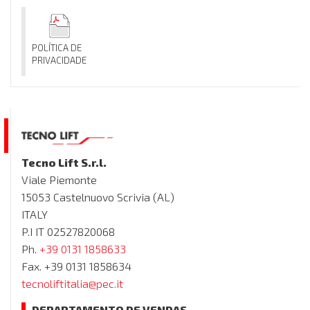
POLÍTICA DE
PRIVACIDADE
Tecno Lift S.r.l.
Viale Piemonte
15053 Castelnuovo Scrivia (AL)
ITALY
P.I IT 02527820068
Ph.
+39 0131 1858633
Fax. +39 0131 1858634
tecnoliftitalia@pec.it
DEPARTAMENTO DE VENDAS