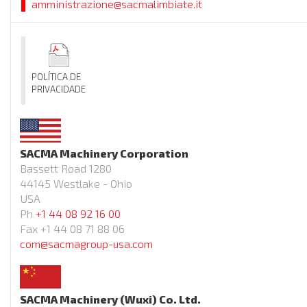
amministrazione@sacmalimbiate.it
POLÍTICA DE
PRIVACIDADE
SACMA Machinery Corporation
Bassett Road 1280
44145 Westlake - Ohio
USA
Ph
+1 44 08 92 16 00
Fax +1 44 08 71 88 06
com@sacmagroup-usa.com
SACMA Machinery (Wuxi) Co. Ltd.