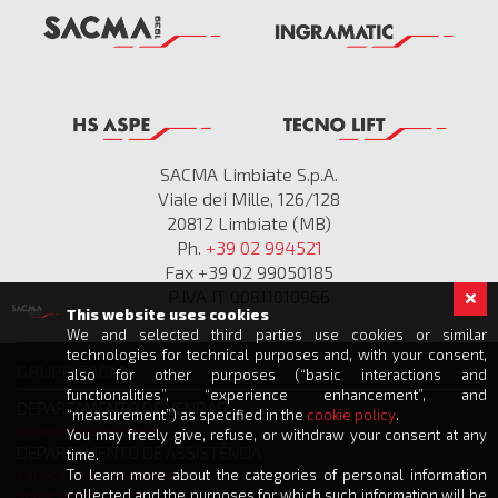
SACMA Limbiate S.p.A.
Viale dei Mille, 126/128
20812 Limbiate (MB)
Ph.
+39 02 994521
Fax +39 02 99050185
P.IVA IT 00811010966
This website uses cookies
We and selected third parties use cookies or similar
technologies for technical purposes and, with your consent,
GRUPO SACMA
also for other purposes (“basic interactions and
functionalities”, “experience enhancement”, and
DEPARTAMENTO DE VENDAS
“measurement”) as specified in the
cookie policy
.
info@sacmalimbiate.it
You may freely give, refuse, or withdraw your consent at any
DEPARTAMENTO DE ASSISTÊNCIA
time.
To learn more about the categories of personal information
service@sacmalimbiate.it
collected and the purposes for which such information will be
spares@sacmalimbiate.it