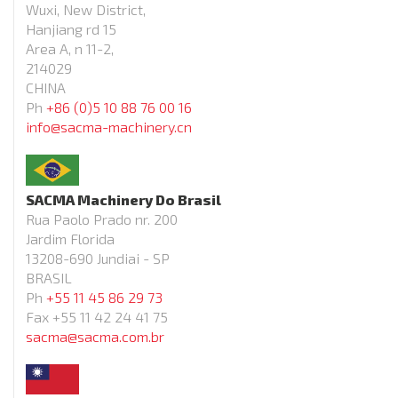
Wuxi, New District,
Hanjiang rd 15
Area A, n 11-2,
214029
CHINA
Ph
+86 (0)5 10 88 76 00 16
info@sacma-machinery.cn
SACMA Machinery Do Brasil
Rua Paolo Prado nr. 200
Jardim Florida
13208-690 Jundiai - SP
BRASIL
Ph
+55 11 45 86 29 73
Fax +55 11 42 24 41 75
sacma@sacma.com.br