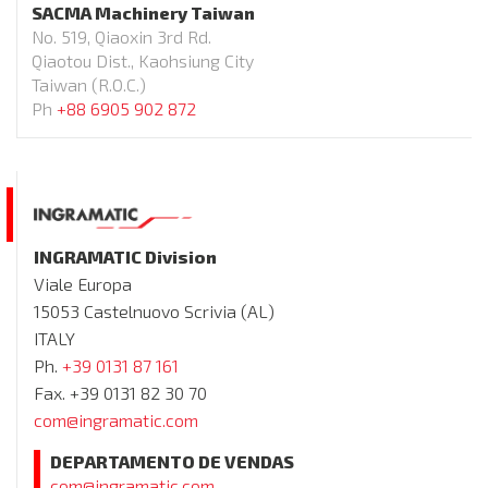
SACMA Machinery Taiwan
No. 519, Qiaoxin 3rd Rd.
Qiaotou Dist., Kaohsiung City
Taiwan (R.O.C.)
Ph
+88 6905 902 872
INGRAMATIC Division
Viale Europa
15053 Castelnuovo Scrivia (AL)
ITALY
Ph.
+39 0131 87 161
Fax. +39 0131 82 30 70
com@ingramatic.com
DEPARTAMENTO DE VENDAS
com@ingramatic.com