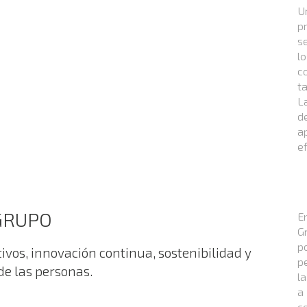
U
p
s
l
c
ta
L
d
a
ef
 GRUPO
E
G
p
ivos, innovación continua, sostenibilidad y
p
de las personas.
l
a
c