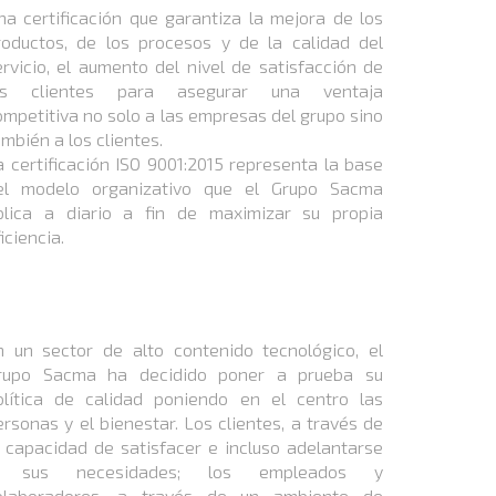
na certificación que garantiza la mejora de los
roductos, de los procesos y de la calidad del
ervicio, el aumento del nivel de satisfacción de
os clientes para asegurar una ventaja
ompetitiva no solo a las empresas del grupo sino
mbién a los clientes.
a certificación ISO 9001:2015 representa la base
el modelo organizativo que el Grupo Sacma
plica a diario a fin de maximizar su propia
iciencia.
n un sector de alto contenido tecnológico, el
rupo Sacma ha decidido poner a prueba su
olítica de calidad poniendo en el centro las
ersonas y el bienestar. Los clientes, a través de
a capacidad de satisfacer e incluso adelantarse
 sus necesidades; los empleados y
olaboradores, a través de un ambiente de