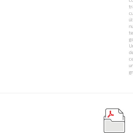
t
c
ú
n
t
g
U
d
c
u
g