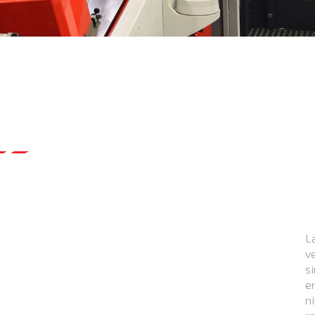
L
v
s
e
n