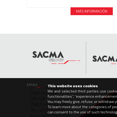
MÁS INFORMACIÓN
This website uses cookies
SACMA Limbiate S.p.A.
We and selected third parties use cookie
Viale dei Mille,
functionalities”, “experience enhancemen
126/128
You may freely give, refuse, or withdraw 
20812 Limbiate (MB)
To learn more about the categories of per
Ph.
+39 02 994521
can consent to the use of such technologie
Fax +39 02 99050185