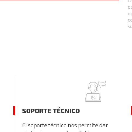
r
p
m
c
su
SOPORTE TÉCNICO
El soporte técnico nos permite dar