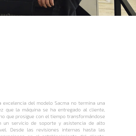
a excelencia del modelo Sacma no termina una
ez que la máquina se ha entregado al cliente,
ino que prosigue con el tiempo transformándose
n un servicio de soporte y asistencia de alto
ivel. Desde las revisiones internas hasta las