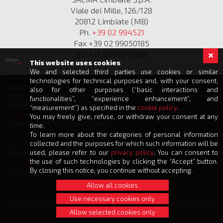
Viale dei Mille, 126/128
20812 Limbiate (MB)
Ph.
+39 02 994521
Fax +39 02 99050185
P.IVA IT 00811010966
This website uses cookies
We and selected third parties use cookies or similar
technologies for technical purposes and, with your consent,
GRUPO SACMA
also for other purposes (“basic interactions and
functionalities”, “experience enhancement”, and
DEPARTAMENTO DE VENTAS
“measurement”) as specified in the
cookie policy
.
info@sacmalimbiate.it
You may freely give, refuse, or withdraw your consent at any
DEPARTAMENTO DE ASISTENCIA
time.
service@sacmalimbiate.it
To learn more about the categories of personal information
spares@sacmalimbiate.it
collected and the purposes for which such information will be
used, please refer to our
privacy policy
. You can consent to
DEPARTAMENTO DE COMPRAS
the use of such technologies by clicking the “Accept” button.
acquisti@sacmalimbiate.it
By closing this notice, you continue without accepting.
DEPARTAMENTO FINANCIERO
amministrazione@sacmalimbiate.it
Allow all cookies
Use necessary cookies only
Política de privacidad
|
Política de cookies
|
Canal de denuncias
|
Allow selected cookies only
Créditos