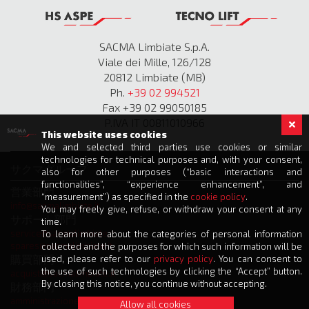
SACMA Limbiate S.p.A.
Viale dei Mille, 126/128
20812 Limbiate (MB)
Ph.
+39 02 994521
Fax +39 02 99050185
P.IVA IT 00811010966
This website uses cookies
We and selected third parties use cookies or similar
technologies for technical purposes and, with your consent,
サクマグループ
also for other purposes (“basic interactions and
functionalities”, “experience enhancement”, and
営業部門
“measurement”) as specified in the
cookie policy
.
info@sacmalimbiate.it
You may freely give, refuse, or withdraw your consent at any
サポート部門
time.
service@sacmalimbiate.it
To learn more about the categories of personal information
spares@sacmalimbiate.it
collected and the purposes for which such information will be
購買部門
used, please refer to our
privacy policy
. You can consent to
the use of such technologies by clicking the “Accept” button.
acquisti@sacmalimbiate.it
By closing this notice, you continue without accepting.
財務部門
amministrazione@sacmalimbiate.it
Allow all cookies