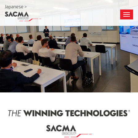
Japanese >
Togg
navig