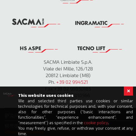
SACMA Limbiate S.p.A.
Viale dei Mille, 126/128
20812 Limbiate (MB)
Ph.
+39 02 994521
Fax +39 02 99050185
P.IVA IT 00811010966
This website uses cookies
We and selected third parties use cookies or similar
technologies for technical purposes and, with your consent,
also for other purposes (“basic interactions and
萨克玛集团
functionalities”, “experience enhancement”, and
“measurement”) as specified in the
cookie policy
.
销售部门
You may freely give, refuse, or withdraw your consent at any
info@sacmalimbiate.it
time.