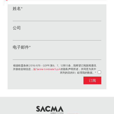
姓名
公司
电子邮件
根据欧盟条例 2016/679 - GDPR 第6、7、12和13条，我希望订阅新闻通讯
并接收促销信息，
如 Sacma Limbiate S.p.A
的隐私声明所述，并同意为其中
所列的目的B）处理我的数据。
订阅