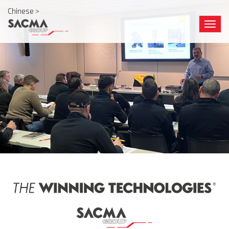
Chinese >
Togg
navig