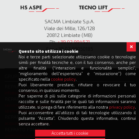
SACMA Limbiate S.p.A.
Viale dei Mille, 126/128
20812 Limbiate (MB)
Ph.
+39 02 994521
Fax +39 02 99050185
Questo sito utilizza i cookie
P.IVA IT 00811010966
Noi e terze parti selezionate utilizziamo cookie o tecnologie
simili per finalità tecniche e, con il tuo consenso, anche per
altre finalità (“interazioni e funzionalità semplici”,
“miglioramento dell'esperienza” e “misurazione”) come
GRUPPO SACMA
specificato nella
cookie policy
.
Puoi liberamente prestare, rifiutare o revocare il tuo
REPARTO VENDITE
consenso, in qualsiasi momento.
info@sacmalimbiate.it
Per saperne di più sulle categorie di informazioni personali
REPARTO ASSISTENZA
raccolte e sulle finalità per le quali tali informazioni saranno
service@sacmalimbiate.it
utilizzate, si prega di fare riferimento alla nostra
privacy policy
.
spares@sacmalimbiate.it
Puoi acconsentire all’utilizzo di tali tecnologie utilizzando il
REPARTO ACQUISTI
pulsante “Accetta”. Chiudendo questa informativa, continui
acquisti@sacmalimbiate.it
senza accettare.
REPARTO FINANZA
Accetta tutti i cookie
amministrazione@sacmalimbiate.it