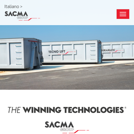
Italiano >
Togg
navig